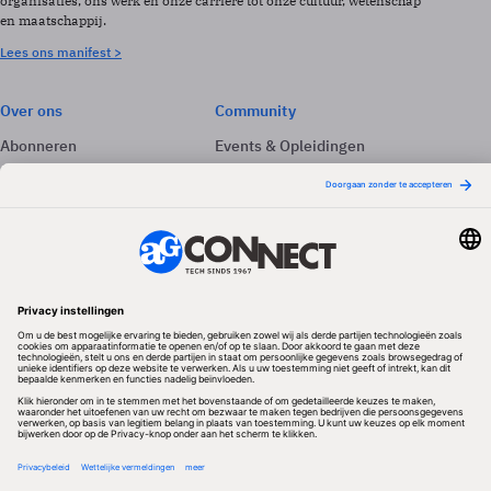
organisaties, ons werk en onze carrière tot onze cultuur, wetenschap
en maatschappij.
Lees ons manifest >
Over ons
Community
Abonneren
Events & Opleidingen
Adverteren
Nieuwsbrieven
Contact
Vacatures
Colofon
Whitepapers
Onze app
Privacyinstellingen
Volg ons
Redactionele partner