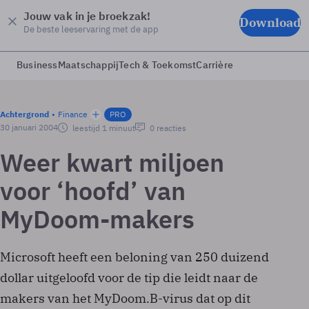
Jouw vak in je broekzak!
Download
De beste leeservaring met de app
Business
Maatschappij
Tech & Toekomst
Carrière
Achtergrond
Finance
PRO
30 januari 2004
leestijd 1 minuut
0 reacties
Weer kwart miljoen
voor ‘hoofd’ van
MyDoom-makers
Microsoft heeft een beloning van 250 duizend
dollar uitgeloofd voor de tip die leidt naar de
makers van het MyDoom.B-virus dat op dit