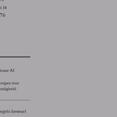
 is
976
 naar AI
zorgen voor
endigheid.
 regels bewust