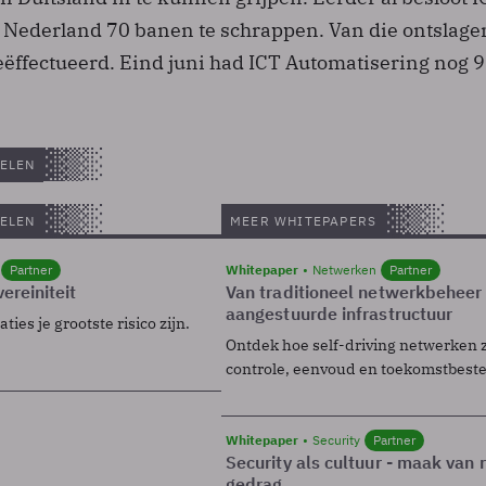
 Nederland 70 banen te schrappen. Van die ontslagen
geëffectueerd. Eind juni had ICT Automatisering nog 
ELEN
ELEN
MEER WHITEPAPERS
Partner
Whitepaper
Netwerken
Partner
ereiniteit
Van traditioneel netwerkbeheer
aangestuurde infrastructuur
ies je grootste risico zijn.
Ontdek hoe self-driving netwerken 
controle, eenvoud en toekomstbest
Whitepaper
Security
Partner
Security als cultuur - maak van
gedrag