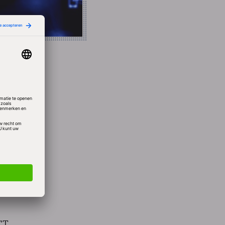
t 18,8
ooral
uro in
CT