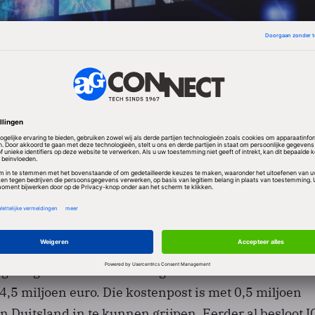
teerde ICT Embedded, waar de omzet met 30 procent
ljoen euro. ICT Solutions blijft de grootste divisie, me
 was bijna 20 procent minder dan vorig jaar. De
aiden met 1 miljoen euro bijna een kwart slechter, v
ainingen werden verkocht.
ang van zaken zakte ICT Automatisering 2,9 miljoen e
s gevolg van een voorziening voor de kosten van een
4,5 miljoen euro. Die kostenpost is met 0,5 miljoen
 Duitsland in te kunnen grijpen. Eerder al besloot I