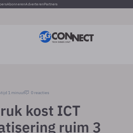
pers
Abonneren
Adverteren
Partners
tijd 1 minuut
0 reacties
druk kost ICT
tisering ruim 3