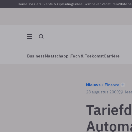
Home
Dossiers
Events & Opleidingen
Nieuwsbrieven
Vacatures
Whitepa
Business
Maatschappij
Tech & Toekomst
Carrière
Nieuws
Finance
28 augustus 2009
lees
Tarief
Automa