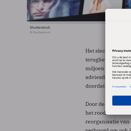
Shutterstock
© Shutterstock
Het slechtst pres
terugliep tot 10 mi
miljoen omzet. Dat
adviesdiensten dra
doordat minder tr
Door de slechte g
het rood. Mede al
reorganisatie van 
verhoogd om ook in