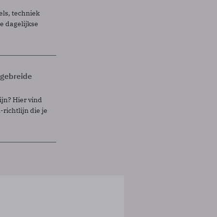
els, techniek
 dagelijkse
itgebreide
ijn? Hier vind
richtlijn die je