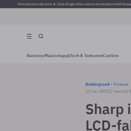
Home
Dossiers
Events & Opleidingen
Nieuwsbrieven
Vacatures
Whitepa
Business
Maatschappij
Tech & Toekomst
Carrière
Achtergrond
Finance
21 mei 2007
leestijd 
Sharp i
LCD-fa