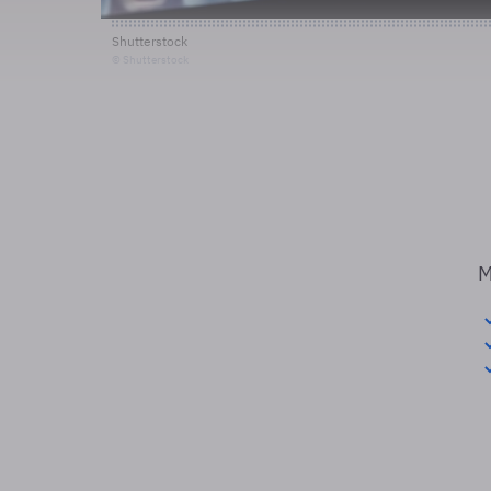
Shutterstock
© Shutterstock
M