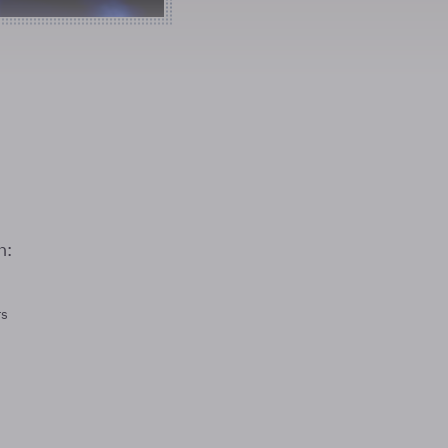
n:
rs