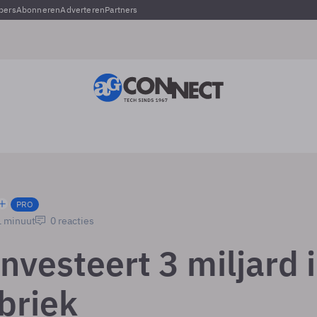
pers
Abonneren
Adverteren
Partners
PRO
1 minuut
0 reacties
nvesteert 3 miljard 
briek