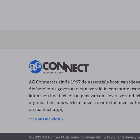
AG Connect is sinds 1967 de essentiële bron van idee
die betekenis geven aan een wereld in constante tran
laten zien hoe tech elk aspect van ons leven verander
organisaties, ons werk en onze carrière tot onze cult
en maatschappij.
Lees ons manifest >
© 2023 AG Connect
Algemene Voorwaarden & Copyrights
Privacy 