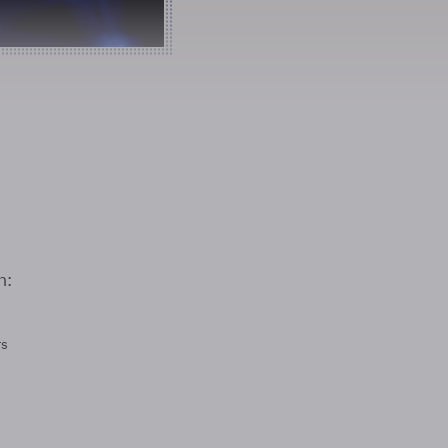
n:
rs