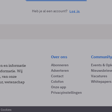
Heb je al een account?
Log in
Over ons
Community
Abonneren
Events & Opl
ën en informatie
Adverteren
Nieuwsbriev
sformatie. Wij
Contact
Vacatures
t, van onze
Colofon
Whitepapers
uur, wetenschap
Onze app
Privacyinstellingen
& Cookies