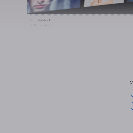
Shutterstock
© Shutterstock
M