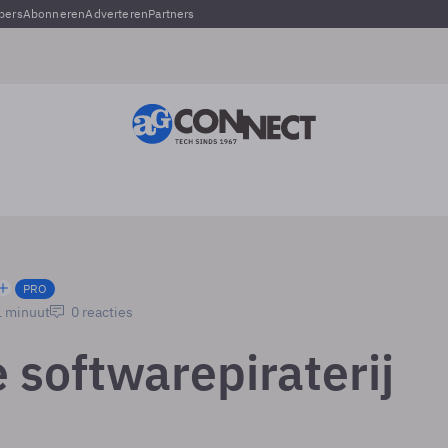
pers
Abonneren
Adverteren
Partners
PRO
1 minuut
0 reacties
 softwarepiraterij