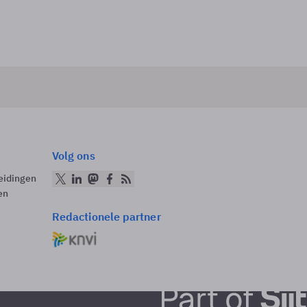
Volg ons
eidingen
en
Redactionele partner