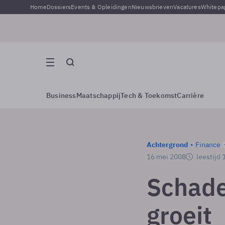
Home
Dossiers
Events & Opleidingen
Nieuwsbrieven
Vacatures
Whitepa
Business
Maatschappij
Tech & Toekomst
Carrière
Achtergrond
Finance
16 mei 2008
leestijd 
Schade
groeit