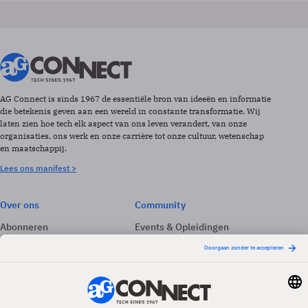
AG Connect is sinds 1967 de essentiële bron van ideeën en informatie
die betekenis geven aan een wereld in constante transformatie. Wij
laten zien hoe tech elk aspect van ons leven verandert, van onze
organisaties, ons werk en onze carrière tot onze cultuur, wetenschap
en maatschappij.
Lees ons manifest >
Over ons
Community
Abonneren
Events & Opleidingen
Adverteren
Nieuwsbrieven
Contact
Vacatures
Colofon
Whitepapers
Onze app
Privacyinstellingen