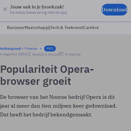
Jouw vak in je broekzak!
Download
De beste leeservaring met de app
Business
Maatschappij
Tech & Toekomst
Carrière
Achtergrond
Finance
PRO
6 augustus 2003
leestijd 1 minuut
0 reacties
Populariteit Opera-
browser groeit
De browser van het Noorse bedrijf Opera is dit
jaar al meer dan tien miljoen keer gedownload.
Dat heeft het bedrijf bekendgemaakt.