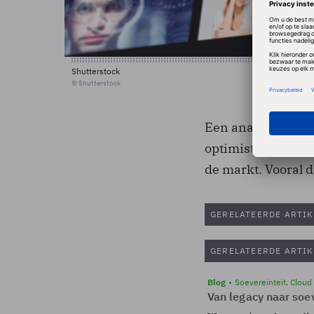
Shutterstock
© Shutterstock
Een analist van Fr
optimistisch, omd
de markt. Vooral d
GERELATEERDE ARTIK
GERELATEERDE ARTIK
Blog
Soevereinteit, Cloud
Van legacy naar soev