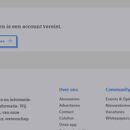
en is een account vereist.
nee
Over ons
Community
Abonneren
Events & Opl
ën en informatie
Adverteren
Nieuwsbriev
sformatie. Wij
Contact
Vacatures
t, van onze
Colofon
Whitepapers
uur, wetenschap
Onze app