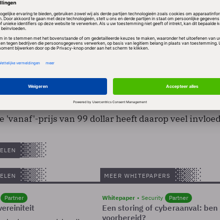
ost & Sullivan blijft tegenover InformationWeek
at volgens hem Palm in smarthones iets harder groei
e 'vanaf'-prijs van 99 dollar heeft daarop veel invloed
ELEN
ELEN
MEER WHITEPAPERS
Partner
Whitepaper
Security
Partner
ereiniteit
Een storing of cyberaanval: ben 
voorbereid?