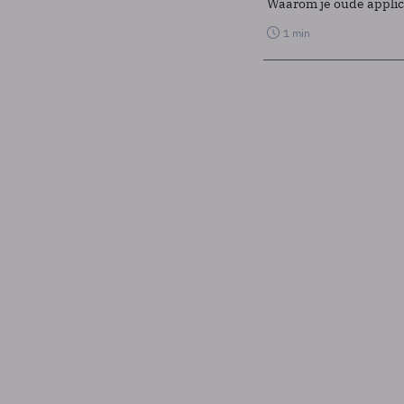
Waarom je oude applicat
1 min