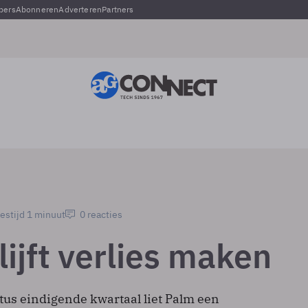
pers
Abonneren
Adverteren
Partners
estijd 1 minuut
0 reacties
ijft verlies maken
tus eindigende kwartaal liet Palm een