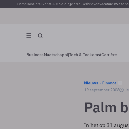
Home
Dossiers
Events & Opleidingen
Nieuwsbrieven
Vacatures
Whitepa
Business
Maatschappij
Tech & Toekomst
Carrière
Nieuws
Finance
19 september 2008
le
Palm bl
In het op 31 augus