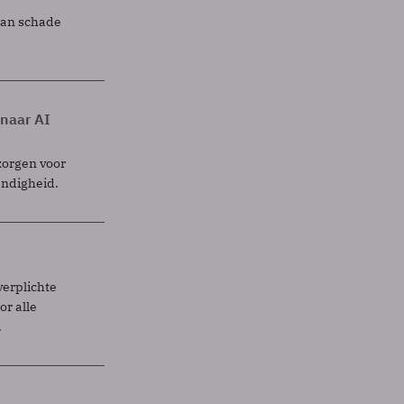
lan schade
 naar AI
zorgen voor
endigheid.
verplichte
r alle
.