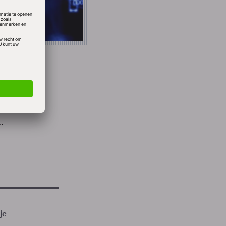
t dan
.
je