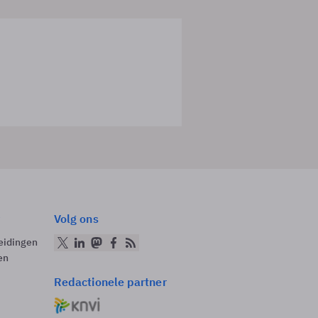
Volg ons
eidingen
en
Redactionele partner