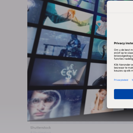
Shutterstock
© Shutterstock