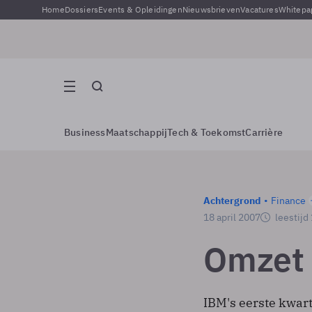
Home
Dossiers
Events & Opleidingen
Nieuwsbrieven
Vacatures
Whitepa
Business
Maatschappij
Tech & Toekomst
Carrière
Achtergrond
Finance
18 april 2007
leestijd
Omzet 
IBM's eerste kwar