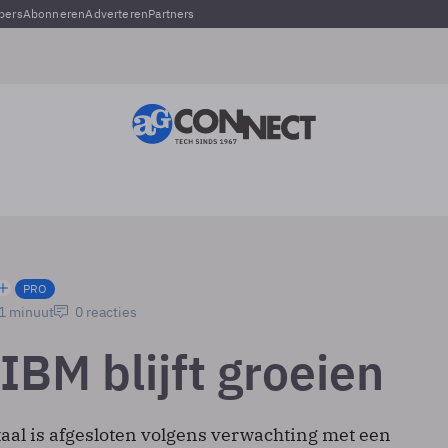
pers
Abonneren
Adverteren
Partners
PRO
 1 minuut
0 reacties
IBM blijft groeien
taal is afgesloten volgens verwachting met een