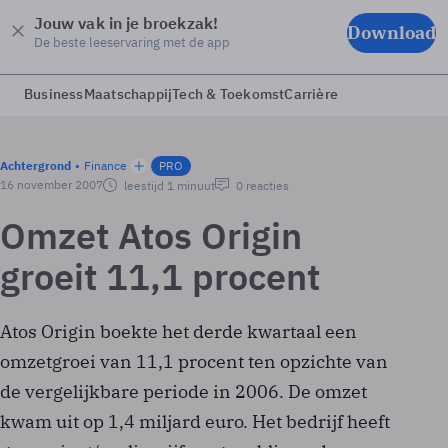
Jouw vak in je broekzak!
Download
De beste leeservaring met de app
Business
Maatschappij
Tech & Toekomst
Carrière
Achtergrond
Finance
PRO
16 november 2007
leestijd 1 minuut
0 reacties
Omzet Atos Origin
groeit 11,1 procent
Atos Origin boekte het derde kwartaal een
omzetgroei van 11,1 procent ten opzichte van
de vergelijkbare periode in 2006. De omzet
kwam uit op 1,4 miljard euro. Het bedrijf heeft