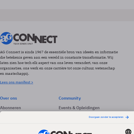
AG Connect is sinds 1967 de essentiële bron van ideeën en informatie
die betekenis geven aan een wereld in constante transformatie. Wij
laten zien hoe tech elk aspect van ons leven verandert, van onze
organisaties, ons werk en onze carrière tot onze cultuur, wetenschap
en maatschappij.
Lees ons manifest >
Over ons
Community
Abonneren
Events & Opleidingen
Adverteren
Nieuwsbrieven
Contact
Vacatures
Colofon
Whitepapers