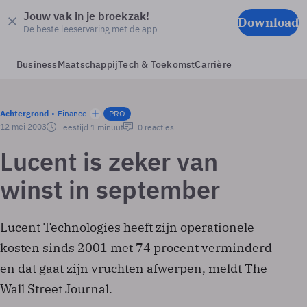
Jouw vak in je broekzak!
Download
De beste leeservaring met de app
Business
Maatschappij
Tech & Toekomst
Carrière
Achtergrond
Finance
PRO
12 mei 2003
leestijd 1 minuut
0 reacties
Lucent is zeker van
winst in september
Lucent Technologies heeft zijn operationele
kosten sinds 2001 met 74 procent verminderd
en dat gaat zijn vruchten afwerpen, meldt The
Wall Street Journal.