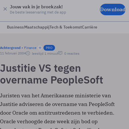
Jouw vak in je broekzak!
Download
De beste leeservaring met de app
Business
Maatschappij
Tech & Toekomst
Carrière
Achtergrond
Finance
PRO
11 februari 2004
leestijd 1 minuut
0 reacties
Justitie VS tegen
overname PeopleSoft
Juristen van het Amerikaanse ministerie van
Justitie adviseren de overname van PeopleSoft
door Oracle om antitrustredenen te verbieden.
Oracle verhoogde deze week zijn bod op