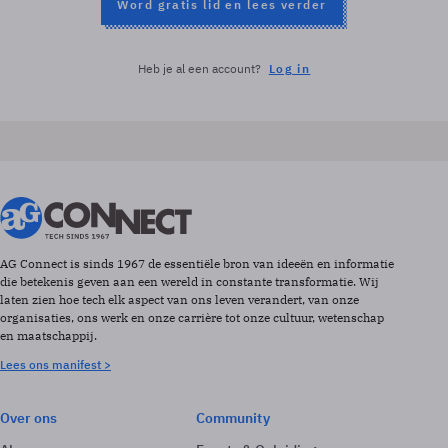
Word gratis lid en lees verder
Heb je al een account?
Log in
AG Connect is sinds 1967 de essentiële bron van ideeën en informatie
die betekenis geven aan een wereld in constante transformatie. Wij
laten zien hoe tech elk aspect van ons leven verandert, van onze
organisaties, ons werk en onze carrière tot onze cultuur, wetenschap
en maatschappij.
Lees ons manifest >
Over ons
Community