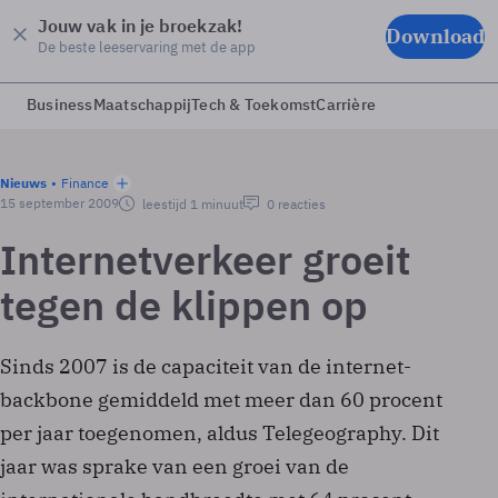
Jouw vak in je broekzak!
Download
De beste leeservaring met de app
Business
Maatschappij
Tech & Toekomst
Carrière
Nieuws
Finance
15 september 2009
leestijd 1 minuut
0 reacties
Internetverkeer groeit
tegen de klippen op
Sinds 2007 is de capaciteit van de internet-
backbone gemiddeld met meer dan 60 procent
per jaar toegenomen, aldus Telegeography. Dit
jaar was sprake van een groei van de