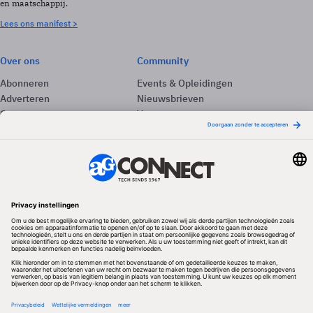
en maatschappij.
Lees ons manifest >
Over ons
Community
Abonneren
Events & Opleidingen
Adverteren
Nieuwsbrieven
Contact
Vacatures
Colofon
Whitepapers
Onze app
Privacyinstellingen
Volg ons
Redactionele partner