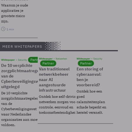
Waarom je oude
applicaties je
grootste risico
zijn.
1 min
MEER WHITEPAPERS
Whitepaper
Netwerken
Whitepaper
Security
Partner
Whitepaper
Security
Partner
Partner
De 10 verplichte
Van traditioneel
Een storing of
zorgplichtmaatregelen
netwerkbeheer
cyberaanval:
van de
naar AI
ben je
Cyberbeveiligingswet
aangestuurde
voorbereid?
uitgelegd
infrastructuur
Ontdek hoe een
De 10 verplichte
Ontdek hoe self-driving
goed
zorgplichtmaatregelen
netwerken zorgen voor
calamiteitenplan
van de
controle, eenvoud en
schade beperkt en
Cyberbeveiligingswet
toekomstbestendigheid.
herstel versnelt.
waar Nederlandse
organisaties aan moeten
voldoen.