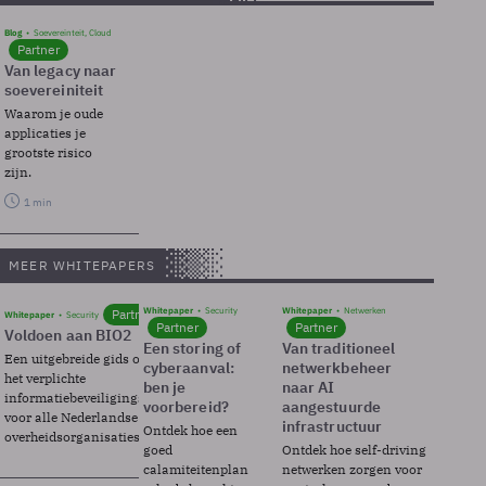
Blog
Soevereinteit, Cloud
Partner
Van legacy naar
soevereiniteit
Waarom je oude
applicaties je
grootste risico
zijn.
1 min
MEER WHITEPAPERS
Whitepaper
Security
Whitepaper
Netwerken
Partner
Whitepaper
Security
Partner
Partner
Voldoen aan BIO2
Een storing of
Van traditioneel
Een uitgebreide gids over BIO2,
cyberaanval:
netwerkbeheer
het verplichte
ben je
naar AI
informatiebeveiligingsframework
voorbereid?
aangestuurde
voor alle Nederlandse
infrastructuur
Ontdek hoe een
overheidsorganisaties.
goed
Ontdek hoe self-driving
calamiteitenplan
netwerken zorgen voor