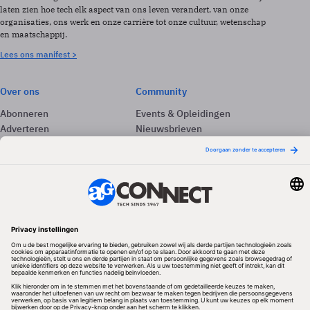
laten zien hoe tech elk aspect van ons leven verandert, van onze
organisaties, ons werk en onze carrière tot onze cultuur, wetenschap
en maatschappij.
Lees ons manifest >
Over ons
Community
Abonneren
Events & Opleidingen
Adverteren
Nieuwsbrieven
Contact
Vacatures
Colofon
Whitepapers
Onze app
Privacyinstellingen
Volg ons
Redactionele partner