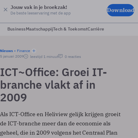
Jouw vak in je broekzak!
Download
De beste leeservaring met de app
Business
Maatschappij
Tech & Toekomst
Carrière
Nieuws
Finance
5 januari 2009
leestijd 1 minuut
0 reacties
ICT~Office: Groei IT-
branche vlakt af in
2009
Als ICT-Office en Heliview gelijk krijgen groeit
de ICT-branche meer dan de economie als
geheel, die in 2009 volgens het Centraal Plan