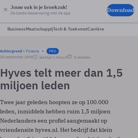
Jouw vak in je broekzak!
Download
De beste leeservaring met de app
Business
Maatschappij
Tech & Toekomst
Carrière
Achtergrond
Finance
PRO
28 september 2006
leestijd 1 minuut
0 reacties
Hyves telt meer dan 1,5
miljoen leden
Twee jaar geleden hoopten ze op 100.000
leden, inmiddels hebben ruim 1,5 miljoen
Nederlanders een profiel aangemaakt op
vriendensite hyves.nl. Het bedrijf dat klein