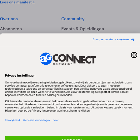
Lees ons manifest >
Over ons
Community
Abonneren
Events & Opleidingen
Adverteren
Nieuwsbrieven
Contact
Vacatures
Colofon
Whitepapers
Onze app
Privacyinstellingen
Volg ons
Redactionele partner
Algemene Voorwaarden & Copyrights