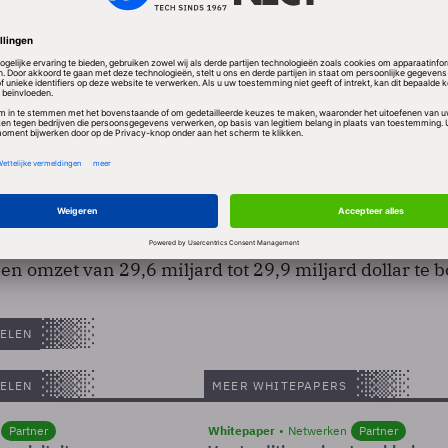
 danken aan kostenbesparingen en aan betere winstm
n op het gebied van IT-dienstverlening. Ook in China 
 blijkt uit maandag gepubliceerde cijfers van de gro
puters ter wereld. De omzet zakte het afgelopen kwar
0,8 miljard dollar.
l van HP liep eind oktober af. Het concern verwacht 
en omzet van 29,6 miljard tot 29,9 miljard dollar te 
ELEN
ELEN
MEER WHITEPAPERS
Partner
Whitepaper
Netwerken
Partner