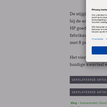
De stijging is te
bij de activiteite
HP goede zaken, zo
fabrikant van com
met 8 procent tot 3
Het vierde kwartaa
huidige kwartaal e
GERELATEERDE ARTIK
GERELATEERDE ARTIK
Blog
Soevereinteit, Cloud