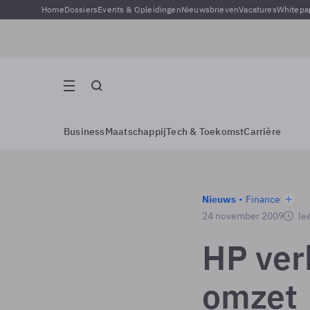
Home
Dossiers
Events & Opleidingen
Nieuwsbrieven
Vacatures
Whitepa
Business
Maatschappij
Tech & Toekomst
Carrière
Nieuws
Finance
24 november 2009
lee
HP verh
omzet