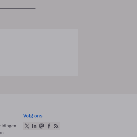
Volg ons
eidingen
en