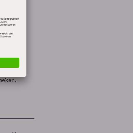
arges
deed
otste
taal
in het
boeken.