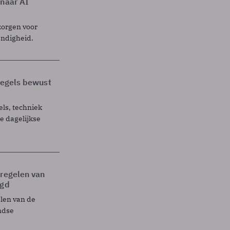
 naar AI
zorgen voor
endigheid.
 regels bewust
els, techniek
 dagelijkse
tregelen van
egd
elen van de
ndse