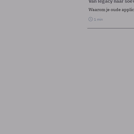
Van legacy naar soev
Waarom je oude applicat
1 min