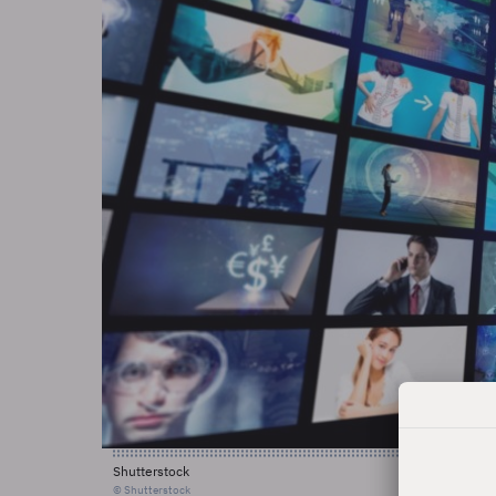
Shutterstock
© Shutterstock