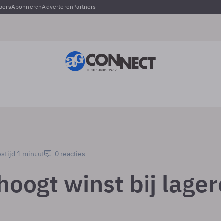
pers
Abonneren
Adverteren
Partners
stijd 1 minuut
0 reacties
oogt winst bij lager