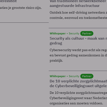
ereiniteit
Van traditioneel netwerkbeheer
aangestuurde infrastructuur
ies je grootste risico zijn.
Ontdek hoe self-driving netwerken 
controle, eenvoud en toekomstbest
Whitepaper
Security
Partner
Security als cultuur - maak van
gedrag
Cybersecurity werkt pas echt als reg
en bewust gedrag samenkomen in de
praktijk.
Whitepaper
Security
Partner
De 10 verplichte zorgplichtmaa
de Cyberbeveiligingswet uitgel
De 10 verplichte zorgplichtmaatreg
Cyberbeveiligingswet waar Nederla
organisaties aan moeten voldoen.