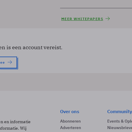
MEER WHITEPAPERS
en is een account vereist.
nee
Over ons
Community
Abonneren
Events & Opl
ën en informatie
Adverteren
Nieuwsbriev
sformatie. Wij