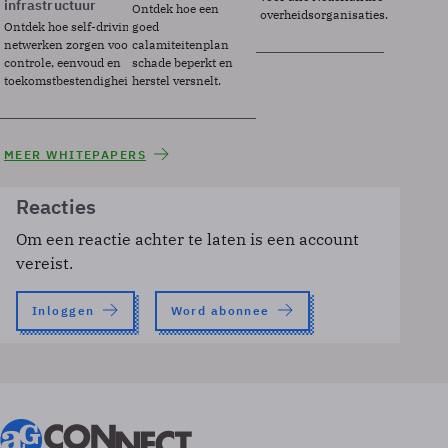
infrastructuur
Ontdek hoe een
overheidsorganisaties.
Ontdek hoe self-driving
goed
netwerken zorgen voor
calamiteitenplan
controle, eenvoud en
schade beperkt en
toekomstbestendigheid.
herstel versnelt.
MEER WHITEPAPERS
Reacties
Om een reactie achter te laten is een account
vereist.
Inloggen
Word abonnee