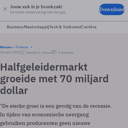
Jouw vak in je broekzak!
Download
De beste leeservaring met de app
Business
Maatschappij
Tech & Toekomst
Carrière
Nieuws
Finance
18 april 2011
leestijd 1 minuut
0 reacties
Halfgeleidermarkt
groeide met 70 miljard
dollar
"De sterke groei is een gevolg van de recessie.
In tijden van economische neergang
gebruiken producenten geen nieuwe