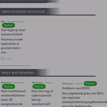
GERELATEERDE ARTIKELEN
Blog
Soevereinteit, Cloud
Partner
Van legacy naar
soevereiniteit
Waarom je oude
applicaties je
grootste risico
zijn.
1 min
MEER WHITEPAPERS
Whitepaper
Netwerken
Whitepaper
Security
Partner
Whitepaper
Security
Partner
Partner
Voldoen aan BIO2
Van traditioneel
Een storing of
Een uitgebreide gids over BIO2,
netwerkbeheer
cyberaanval:
het verplichte
naar AI
ben je
informatiebeveiligingsframewor
aangestuurde
voorbereid?
voor alle Nederlandse