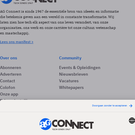
AG Connect is sinds 1967 de essentiële bron van ideeën en informatie
die betekenis geven aan een wereld in constante transformatie. Wij
laten zien hoe tech elk aspect van ons leven verandert, van onze
organisaties, ons werk en onze carrière tot onze cultuur, wetenschap
en maatschappij.
Lees ons manifest >
Over ons
Community
Abonneren
Events & Opleidingen
Adverteren
Nieuwsbrieven
Contact
Vacatures
Colofon
Whitepapers
Onze app
Privacyinstellingen
Volg ons