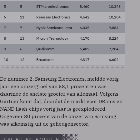
5
5
STMicroelectronics
8,460
10,346
6
11
Renesas Electronics
4,542
10,204
7
7
Hynix Semiconductor
6,035
9,884
8
13
Micron Technology
4,170
8,224
9
6
Qualcomm
6,409
7,204
10
12
Broadcom
4,317
6,604
De nummer 2, Samsung Electronics, meldde vorig
jaar een omzetgroei van 58,1 procent en was
daarmee de snelste groeier van allemaal. Volgens
Gartner komt dat, doordat de markt voor DRams en
NAND flash-chips vorig jaar is geëxplodeerd.
Ongeveer 80 procent van de omzet van Samsung
was afkomstig uit de geheugensector.
GERELATEERDE ARTIKELEN