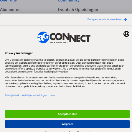
Over ons
Community
Abonneren
Events & Opleidingen
Adverteren
Nieuwsbrieven
Contact
Vacatures
Colofon
Whitepapers
Onze app
Privacyinstellingen
Volg ons
Redactionele partner
Algemene Voorwaarden & Copyrights
Privacy & Cookies