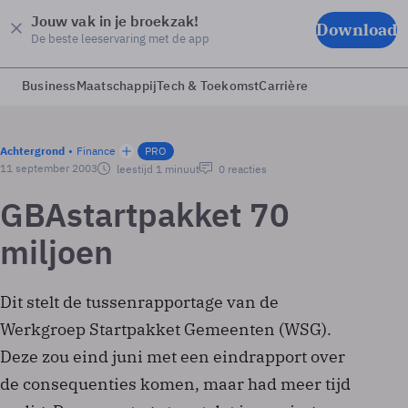
Jouw vak in je broekzak!
Download
De beste leeservaring met de app
Business
Maatschappij
Tech & Toekomst
Carrière
Achtergrond
Finance
PRO
11 september 2003
leestijd 1 minuut
0 reacties
GBA­startpakket 70
miljoen
Dit stelt de tussenrapportage van de
Werkgroep Startpakket Gemeenten (WSG).
Deze zou eind juni met een eindrapport over
de consequenties komen, maar had meer tijd