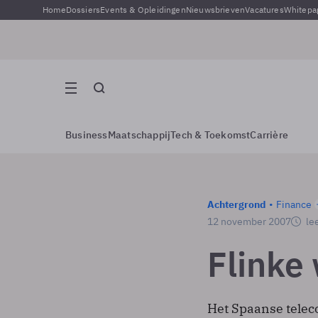
Home
Dossiers
Events & Opleidingen
Nieuwsbrieven
Vacatures
Whitepa
Business
Maatschappij
Tech & Toekomst
Carrière
Achtergrond
Finance
12 november 2007
lee
Flinke 
Het Spaanse telec