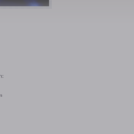
n:
rs