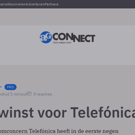
pers
Abonneren
Adverteren
Partners
PRO
stijd 1 minuut
0 reacties
winst voor Telefónic
omconcern Telefónica heeft in de eerste negen