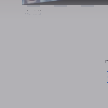
Shutterstock
© Shutterstock
M