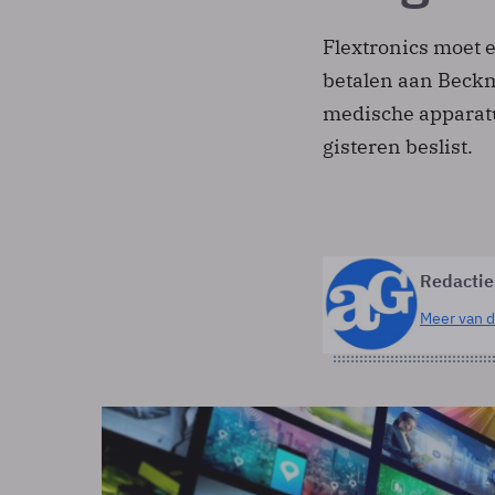
Flextronics moet 
betalen aan Beckm
medische apparatu
gisteren beslist.
Redactie
Meer van d