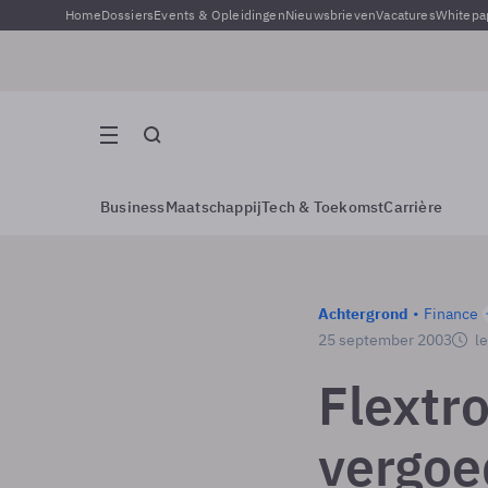
Home
Dossiers
Events & Opleidingen
Nieuwsbrieven
Vacatures
Whitepa
Business
Maatschappij
Tech & Toekomst
Carrière
Achtergrond
Finance
25 september 2003
le
Flextr
vergoe