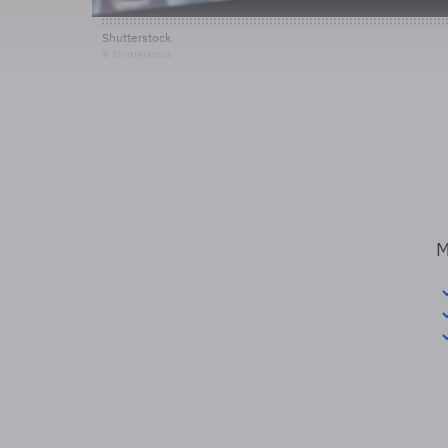
Shutterstock
© Shutterstock
M