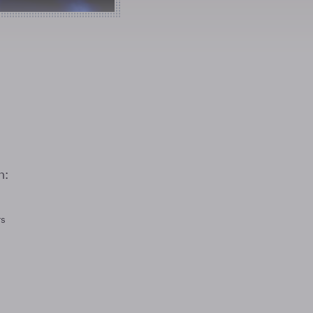
n:
rs