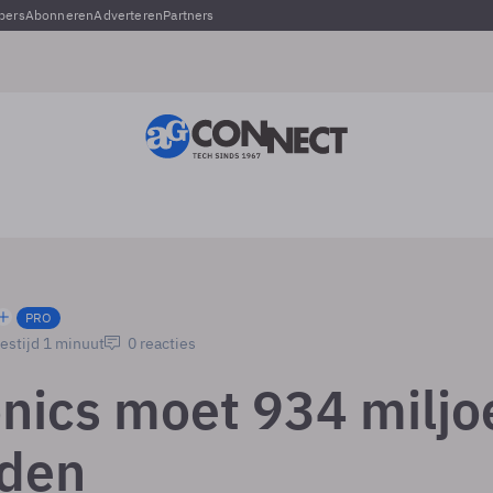
pers
Abonneren
Adverteren
Partners
PRO
estijd 1 minuut
0 reacties
onics moet 934 miljo
den