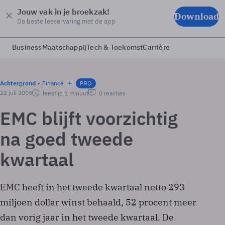
Jouw vak in je broekzak!
Download
De beste leeservaring met de app
Business
Maatschappij
Tech & Toekomst
Carrière
Achtergrond
Finance
PRO
22 juli 2005
leestijd 1 minuut
0 reacties
EMC blijft voorzichtig
na goed tweede
kwartaal
EMC heeft in het tweede kwartaal netto 293
miljoen dollar winst behaald, 52 procent meer
dan vorig jaar in het tweede kwartaal. De