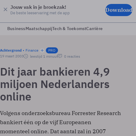
Jouw vak in je broekzak!
Download
De beste leeservaring met de app
Business
Maatschappij
Tech & Toekomst
Carrière
Achtergrond
Finance
PRO
19 maart 2003
leestijd 1 minuut
0 reacties
Dit jaar bankieren 4,9
miljoen Nederlanders
online
Volgens onderzoeksbureau Forrester Research
bankiert één op de vijf Europeanen
momenteel online. Dat aantal zal in 2007