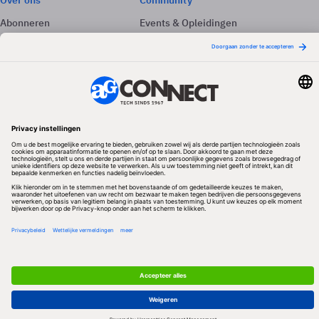
Over ons
Community
Abonneren
Events & Opleidingen
Adverteren
Nieuwsbrieven
Contact
Vacatures
Colofon
Whitepapers
Onze app
Privacyinstellingen
Volg ons
Redactionele partner
Algemene Voorwaarden & Copyrights
Privacy & Cookies