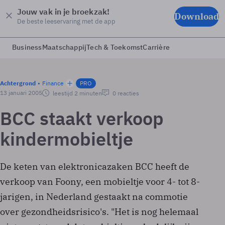
Jouw vak in je broekzak!
Download
De beste leeservaring met de app
Business
Maatschappij
Tech & Toekomst
Carrière
Achtergrond
Finance
PRO
13 januari 2005
leestijd 2 minuten
0 reacties
BCC staakt verkoop
kindermobieltje
De keten van elektronicazaken BCC heeft de
verkoop van Foony, een mobieltje voor 4- tot 8-
jarigen, in Nederland gestaakt na commotie
over gezondheidsrisico's. "Het is nog helemaal