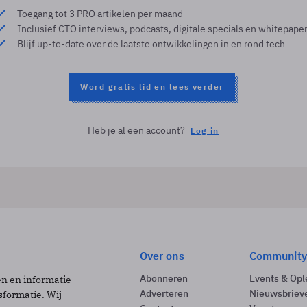
Toegang tot 3 PRO artikelen per maand
Inclusief CTO interviews, podcasts, digitale specials en whitepape
Blijf up-to-date over de laatste ontwikkelingen in en rond tech
Word gratis lid en lees verder
Heb je al een account?
Log in
Over ons
Community
Abonneren
Events & Opl
ën en informatie
Adverteren
Nieuwsbriev
sformatie. Wij