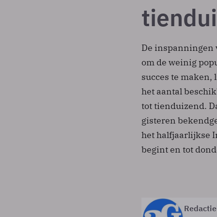
tiendu
De inspanningen v
om de weinig popu
succes te maken, li
het aantal beschi
tot tienduizend. D
gisteren bekendg
het halfjaarlijkse
begint en tot dond
Redactie