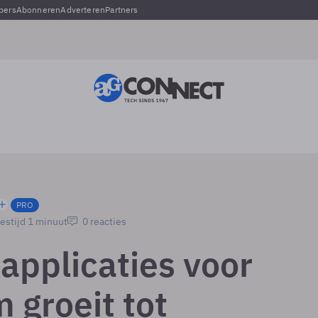
pers
Abonneren
Adverteren
Partners
PRO
estijd 1 minuut
0 reacties
applicaties voor
 groeit tot