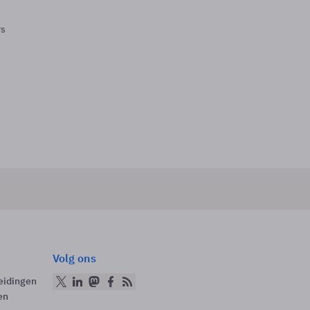
rs
Volg ons
eidingen
en