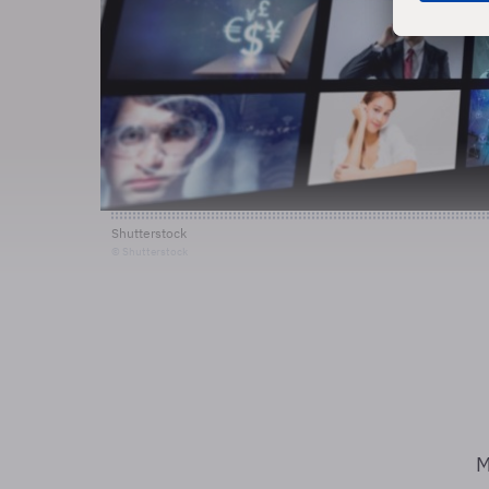
Shutterstock
© Shutterstock
M