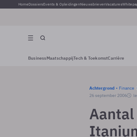
Home
Dossiers
Events & Opleidingen
Nieuwsbrieven
Vacatures
Whitepa
Business
Maatschappij
Tech & Toekomst
Carrière
Achtergrond
Finance
26 september 2006
le
Aantal 
Itanium