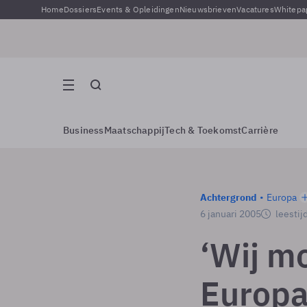
Home
Dossiers
Events & Opleidingen
Nieuwsbrieven
Vacatures
Whitepa
Business
Maatschappij
Tech & Toekomst
Carrière
Achtergrond
Europa
6 januari 2005
leestij
‘Wij m
Europa