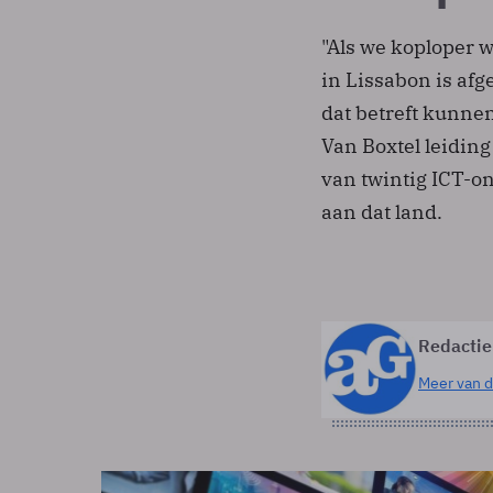
"Als we koploper 
in Lissabon is af
dat betreft kunnen
Van Boxtel leidin
van twintig ICT-
aan dat land.
Redactie
Meer van d