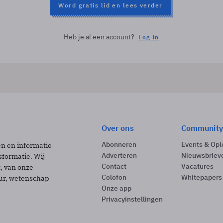
Word gratis lid en lees verder
Heb je al een account?
Log in
Over ons
Community
Abonneren
Events & Opl
ën en informatie
Adverteren
Nieuwsbriev
sformatie. Wij
Contact
Vacatures
t, van onze
Colofon
Whitepapers
uur, wetenschap
Onze app
Privacyinstellingen