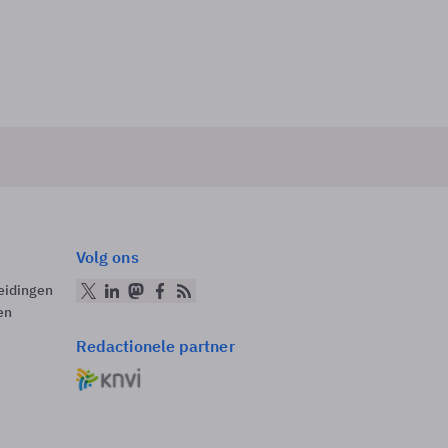
Volg ons
eidingen
en
Redactionele partner