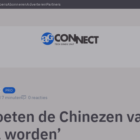
pers
Abonneren
Adverteren
Partners
PRO
d 7 minuten
0 reacties
oeten de Chinezen v
 worden’