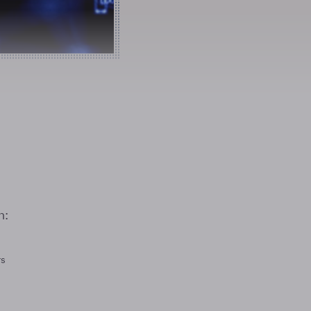
n:
rs