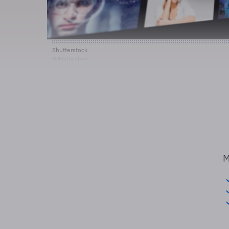
Shutterstock
© Shutterstock
M