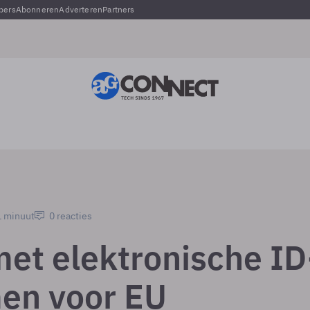
pers
Abonneren
Adverteren
Partners
1 minuut
0 reacties
met elektronische ID
en voor EU