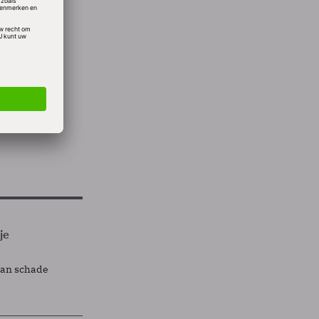
-landen
anen
je
lan schade