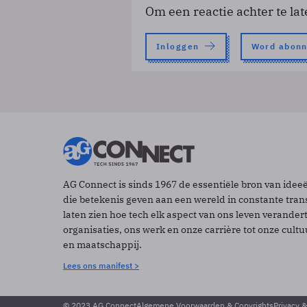
Om een reactie achter te lat
Inloggen
Word abon
AG Connect is sinds 1967 de essentiële bron van idee
die betekenis geven aan een wereld in constante tran
laten zien hoe tech elk aspect van ons leven verander
organisaties, ons werk en onze carrière tot onze cult
en maatschappij.
Lees ons manifest >
© 2023 AG Connect
Algemene Voorwaarden & Copyrights
Privacy 