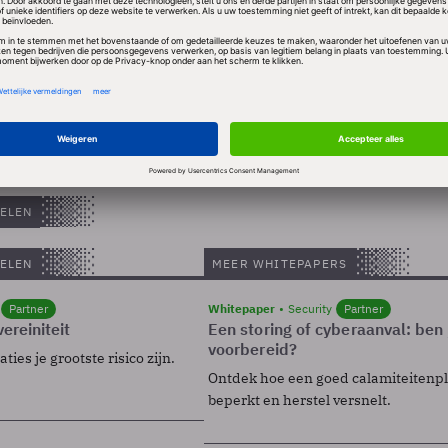
e erkenning van elektronische identiteiten door EU
 ons dichterbij het naadloze vrije verkeer dat Europe
 commissaris Reding.
ELEN
ELEN
MEER WHITEPAPERS
Partner
Whitepaper
Security
Partner
ereiniteit
Een storing of cyberaanval: ben 
voorbereid?
ies je grootste risico zijn.
Ontdek hoe een goed calamiteitenp
beperkt en herstel versnelt.