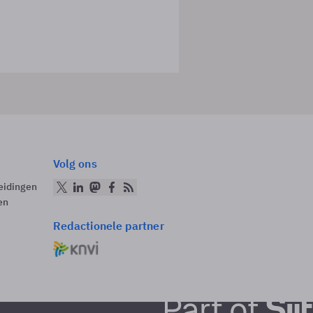
Volg ons
eidingen
en
Redactionele partner