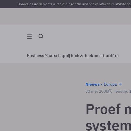
Home
Dossiers
Events & Opleidingen
Nieuwsbrieven
Vacatures
Whitepa
Business
Maatschappij
Tech & Toekomst
Carrière
Nieuws
Europa
30 mei 2008
leestijd 
Proef 
system