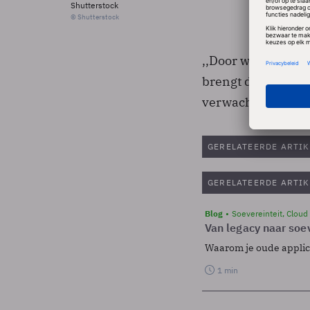
Shutterstock
© Shutterstock
,,Door wederwijds
brengt dit project
verwachten'', zei
GERELATEERDE ARTIK
GERELATEERDE ARTIK
Blog
Soevereinteit, Cloud
Van legacy naar soev
Waarom je oude applicat
1 min