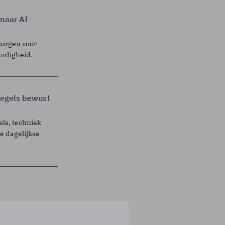
 naar AI
zorgen voor
endigheid.
 regels bewust
els, techniek
 dagelijkse