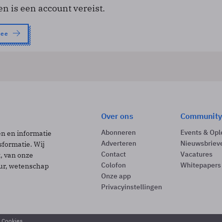
en is een account vereist.
nee
Over ons
Community
Abonneren
Events & Opl
ën en informatie
Adverteren
Nieuwsbriev
sformatie. Wij
Contact
Vacatures
t, van onze
Colofon
Whitepapers
uur, wetenschap
Onze app
Privacyinstellingen
& Cookies