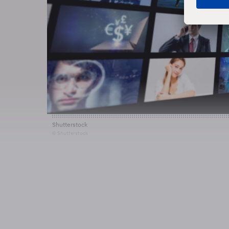
Shutterstock
© Shutterstock