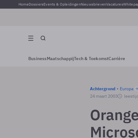
Home
Dossiers
Events & Opleidingen
Nieuwsbrieven
Vacatures
Whitepa
Business
Maatschappij
Tech & Toekomst
Carrière
Achtergrond
Europa
24 maart 2003
leestij
Orange
Microso