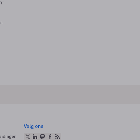
n:
rs
Volg ons
eidingen