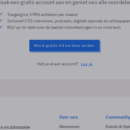
aak een gratis account aan en geniet van alle voordele
Toegang tot 3 PRO artikelen per maand
Inclusief CTO interviews, podcasts, digitale specials en whitepape
Blijf up-to-date over de laatste ontwikkelingen in en rond tech
Word gratis lid en lees verder
Heb je al een account?
Log in
Over ons
Community
Abonneren
Events & Opl
ën en informatie