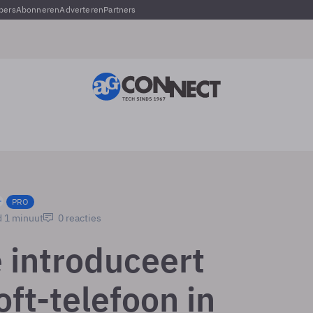
pers
Abonneren
Adverteren
Partners
PRO
d 1 minuut
0 reacties
 introduceert
ft-telefoon in