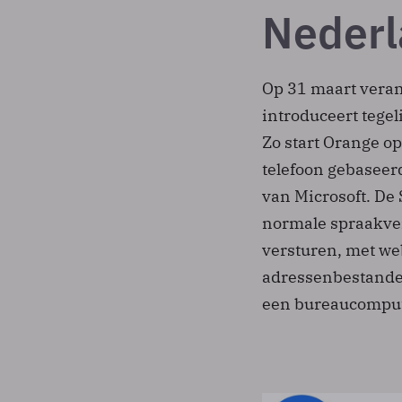
Neder
Op 31 maart veran
introduceert tegel
Zo start Orange o
telefoon gebasee
van Microsoft. De 
normale spraakver
versturen, met we
adressenbestanden
een bureaucomput