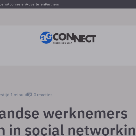
pers
Abonneren
Adverteren
Partners
stijd 1 minuut
0 reacties
landse werknemers
n in social networki