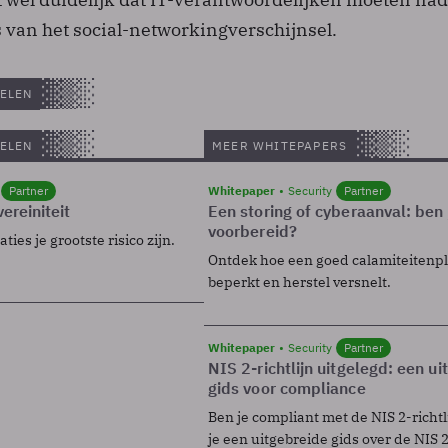
 van het social-networkingverschijnsel.
ELEN
ELEN
MEER WHITEPAPERS
Partner
Whitepaper
Security
Partner
ereiniteit
Een storing of cyberaanval: ben 
voorbereid?
ies je grootste risico zijn.
Ontdek hoe een goed calamiteitenp
beperkt en herstel versnelt.
Whitepaper
Security
Partner
NIS 2-richtlijn uitgelegd: een u
gids voor compliance
Ben je compliant met de NIS 2-richtl
je een uitgebreide gids over de NIS 2-