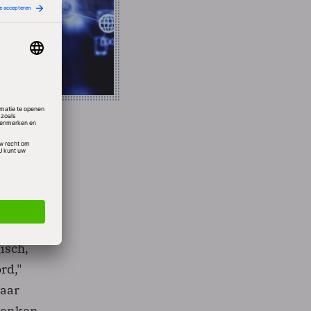
et
n
et web,
isch,
rd,"
Maar
adenken