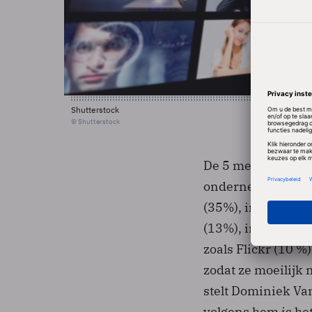
Shutterstock
© Shutterstock
De 5 meest gebrui
ondernemingen zij
(35%), in eigen be
(13%), interne bed
zoals Flickr (10 %
zodat ze moeilijk
stelt Dominiek Va
volgens hem is he