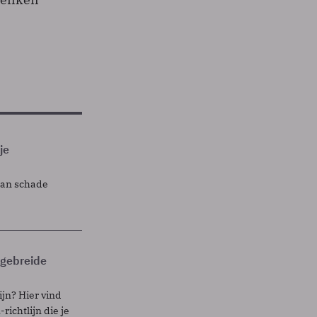
je
lan schade
itgebreide
ijn? Hier vind
richtlijn die je