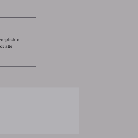
verplichte
r alle
.