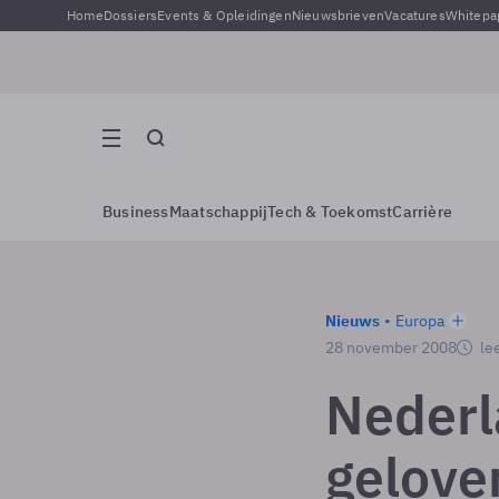
Home
Dossiers
Events & Opleidingen
Nieuwsbrieven
Vacatures
Whitepa
Business
Maatschappij
Tech & Toekomst
Carrière
Nieuws
Europa
28 november 2008
lee
Neder
gelove