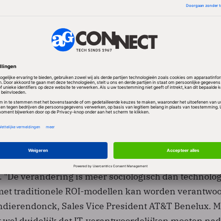
kte tools voor social networking in de Nederlandse
n eigen samenwerkingsgerichte sites op het intran
heer gemaakte video, die via intranet wordt ontslote
rijfsfora (12%), interne blogs (10%) en fotosites op h
). "De verandering is meer sociologisch dan technolog
 met traditionele ROI-modellen kan worden verantwoo
ndierendonck, Sales Vice President AT&T Benelux. 
t wel duidelijk dat IT-verantwoordelijken moeten n