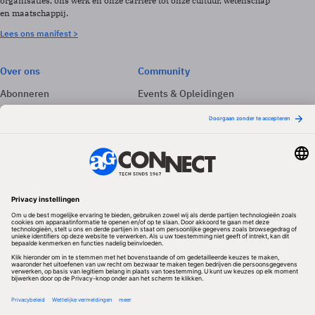
organisaties, ons werk en onze carrière tot onze cultuur, wetenschap
en maatschappij.
Lees ons manifest >
Over ons
Community
Abonneren
Events & Opleidingen
Adverteren
Nieuwsbrieven
Contact
Vacatures
Colofon
Whitepapers
Onze app
Privacyinstellingen
Volg ons
Redactionele partner