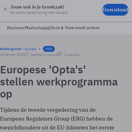
Jouw vak in je broekzak!
Download
De beste leeservaring met de app
Business
Maatschappij
Tech & Toekomst
Carrière
Achtergrond
Europa
PRO
24 januari 2003
leestijd 1 minuut
0 reacties
Europese 'Opta's'
stellen werkprogramma
op
Tijdens de tweede vergadering van de
European Regulators Group (ERG) hebben de
toezichthouders uit de EU-lidstaten het eerste