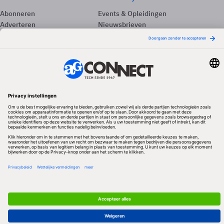
Abonneren
Events & Opleidingen
Adverteren
Nieuwsbrieven
Contact
Vacatures
Colofon
Whitepapers
Onze app
Privacyinstellingen
Volg ons
Redactionele partner
Algemene Voorwaarden & Copyrights
Privacy & Cookies