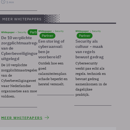
1 min
MEER WHITEPAPERS
Whitepaper
Security
Whitepaper
Security
Partner
Whitepaper
Security
Partner
Partner
De 10 verplichte
Een storing of
Security als
zorgplichtmaatregelen
cyberaanval:
cultuur - maak
van de
ben je
van regels
Cyberbeveiligingswet
voorbereid?
bewust gedrag
uitgelegd
Ontdek hoe een
Cybersecurity
De 10 verplichte
goed
werkt pas echt als
zorgplichtmaatregelen
calamiteitenplan
regels, techniek en
van de
schade beperkt en
bewust gedrag
Cyberbeveiligingswet
herstel versnelt.
samenkomen in de
waar Nederlandse
dagelijkse
organisaties aan moeten
praktijk.
voldoen.
MEER WHITEPAPERS