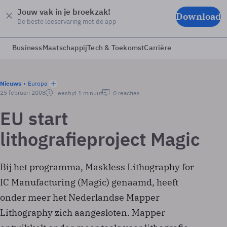
Jouw vak in je broekzak!
Download
De beste leeservaring met de app
Business
Maatschappij
Tech & Toekomst
Carrière
Nieuws
Europa
25 februari 2008
leestijd 1 minuut
0 reacties
EU start
lithografieproject Magic
Bij het programma, Maskless Lithography for
IC Manufacturing (Magic) genaamd, heeft
onder meer het Nederlandse Mapper
Lithography zich aangesloten. Mapper