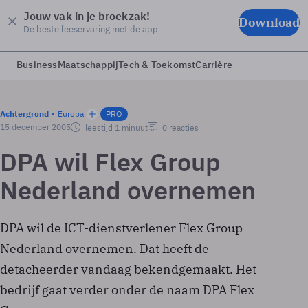
Jouw vak in je broekzak!
Download
De beste leeservaring met de app
Business
Maatschappij
Tech & Toekomst
Carrière
Achtergrond
Europa
PRO
15 december 2005
leestijd 1 minuut
0 reacties
DPA wil Flex Group
Nederland overnemen
DPA wil de ICT-dienstverlener Flex Group
Nederland overnemen. Dat heeft de
detacheerder vandaag bekendgemaakt. Het
bedrijf gaat verder onder de naam DPA Flex