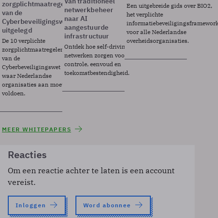
Van traditioneel
zorgplichtmaatregelen
Een uitgebreide gids over BIO2,
netwerkbeheer
van de
het verplichte
naar AI
Cyberbeveiligingswet
informatiebeveiligingsframewor
aangestuurde
uitgelegd
voor alle Nederlandse
infrastructuur
De 10 verplichte
overheidsorganisaties.
Ontdek hoe self-driving
zorgplichtmaatregelen
netwerken zorgen voor
van de
controle, eenvoud en
Cyberbeveiligingswet
toekomstbestendigheid.
waar Nederlandse
organisaties aan moeten
voldoen.
MEER WHITEPAPERS
Reacties
Om een reactie achter te laten is een account
vereist.
Inloggen
Word abonnee