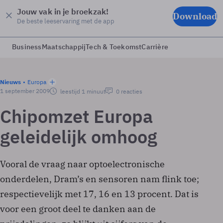
Jouw vak in je broekzak!
Download
De beste leeservaring met de app
Business
Maatschappij
Tech & Toekomst
Carrière
Nieuws
Europa
1 september 2009
leestijd 1 minuut
0 reacties
Chipomzet Europa
geleidelijk omhoog
Vooral de vraag naar optoelectronische
onderdelen, Dram’s en sensoren nam flink toe;
respectievelijk met 17, 16 en 13 procent. Dat is
voor een groot deel te danken aan de