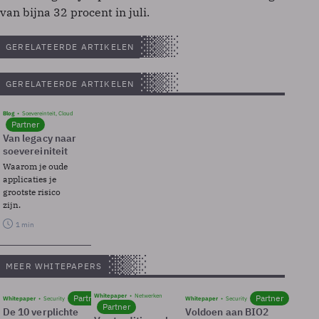
van bijna 32 procent in juli.
GERELATEERDE ARTIKELEN
GERELATEERDE ARTIKELEN
Blog
Soevereinteit, Cloud
Partner
Van legacy naar
soevereiniteit
Waarom je oude
applicaties je
grootste risico
zijn.
1 min
MEER WHITEPAPERS
Whitepaper
Netwerken
Partner
Partner
Whitepaper
Security
Whitepaper
Security
Partner
De 10 verplichte
Voldoen aan BIO2