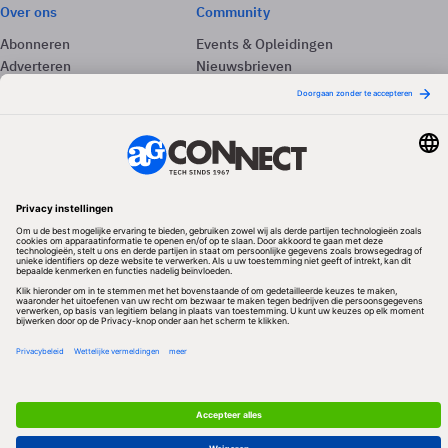
Over ons
Community
Abonneren
Events & Opleidingen
Adverteren
Nieuwsbrieven
Contact
Vacatures
Colofon
Whitepapers
Onze app
Privacyinstellingen
Volg ons
Redactionele partner
Algemene Voorwaarden & Copyrights
Privacy & Cookies