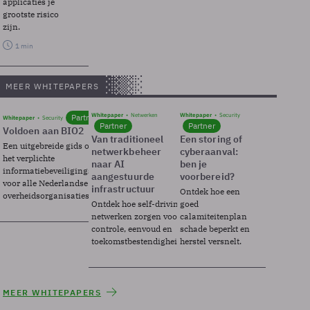
applicaties je
grootste risico
zijn.
1 min
MEER WHITEPAPERS
Whitepaper
Netwerken
Whitepaper
Security
Partner
Whitepaper
Security
Partner
Partner
Voldoen aan BIO2
Van traditioneel
Een storing of
Een uitgebreide gids over BIO2,
netwerkbeheer
cyberaanval:
het verplichte
naar AI
ben je
informatiebeveiligingsframework
aangestuurde
voorbereid?
voor alle Nederlandse
infrastructuur
Ontdek hoe een
overheidsorganisaties.
Ontdek hoe self-driving
goed
netwerken zorgen voor
calamiteitenplan
controle, eenvoud en
schade beperkt en
toekomstbestendigheid.
herstel versnelt.
MEER WHITEPAPERS