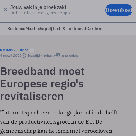
Jouw vak in je broekzak!
Download
De beste leeservaring met de app
Business
Maatschappij
Tech & Toekomst
Carrière
Nieuws
Europa
4 maart 2009
leestijd 1 minuut
0 reacties
Breedband moet
Europese regio's
revitaliseren
"Internet speelt een belangrijke rol in de helft
van de productiviteitsgroei in de EU. De
gemeenschap kan het zich niet veroorloven