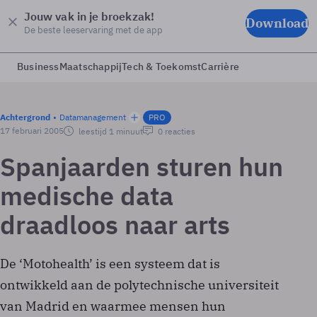
Jouw vak in je broekzak!
Download
De beste leeservaring met de app
Business
Maatschappij
Tech & Toekomst
Carrière
Achtergrond
Datamanagement
PRO
17 februari 2005
leestijd 1 minuut
0 reacties
Spanjaarden sturen hun
medische data
draadloos naar arts
De ‘Motohealth’ is een systeem dat is
ontwikkeld aan de polytechnische universiteit
van Madrid en waarmee mensen hun