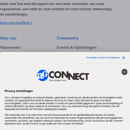
laten zien hoe tech elk aspect van ons leven verandert, van onze
organisaties, ons werk en onze carrière tot onze cultuur, wetenschap
en maatschappij.
Lees ons manifest >
Over ons
Community
Abonneren
Events & Opleidingen
Adverteren
Nieuwsbrieven
Contact
Vacatures
Colofon
Whitepapers
Onze app
Privacyinstellingen
Volg ons
Redactionele partner