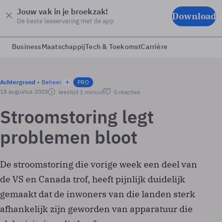
Jouw vak in je broekzak!
Download
De beste leeservaring met de app
Business
Maatschappij
Tech & Toekomst
Carrière
Achtergrond
Beheer
PRO
18 augustus 2003
leestijd 1 minuut
0 reacties
Stroomstoring legt
problemen bloot
De stroomstoring die vorige week een deel van
de VS en Canada trof, heeft pijnlijk duidelijk
gemaakt dat de inwoners van die landen sterk
afhankelijk zijn geworden van apparatuur die