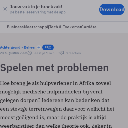
Jouw vak in je broekzak!
Download
De beste leeservaring met de app
Business
Maatschappij
Tech & Toekomst
Carrière
Achtergrond
Beheer
PRO
24 augustus 2006
leestijd 1 minuut
0 reacties
Spelen met problemen
Hoe breng je als hulpverlener in Afrika zoveel
mogelijk medische hulpmiddelen bij veraf
gelegen dorpen? Iedereen kan bedenken dat
een stevige terreinwagen daarvoor wellicht het
meest geëigend is, maar de praktijk is altijd
weerbarstiger dan welke theorie ook. Zeker in