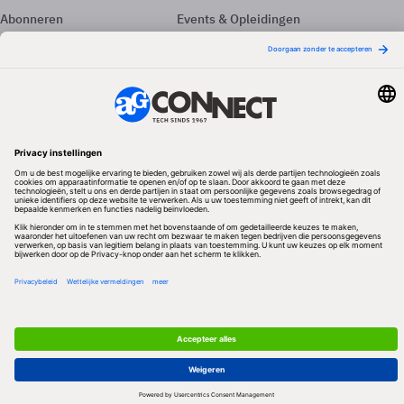
Abonneren
Events & Opleidingen
Adverteren
Nieuwsbrieven
Contact
Vacatures
Colofon
Whitepapers
Onze app
Privacyinstellingen
Volg ons
Redactionele partner
Algemene Voorwaarden & Copyrights
Privacy & Cookies