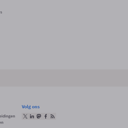
rs
Volg ons
eidingen
en