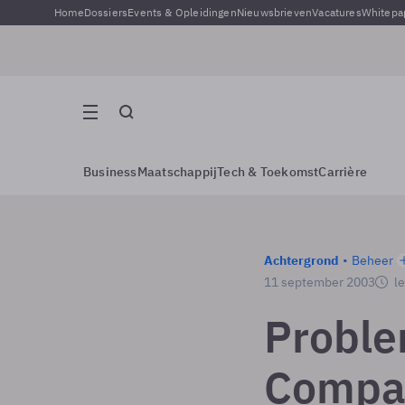
Home
Dossiers
Events & Opleidingen
Nieuwsbrieven
Vacatures
Whitepa
Business
Maatschappij
Tech & Toekomst
Carrière
Achtergrond
Beheer
11 september 2003
le
Proble
Compan