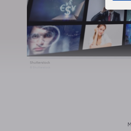
Shutterstock
© Shutterstock
M