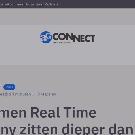
pers
Abonneren
Adverteren
Partners
PRO
estijd 4 minuten
0 reacties
men Real Time
y zitten dieper dan