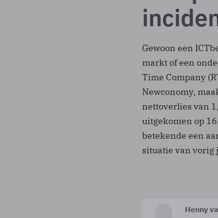
incide
Gewoon een ICT­bed
markt of een onde
Time Company (RT
Newconomy, maakte
nettoverlies van 
uitgekomen op 16,6
betekende een aan
situatie van vorig 
Henny va