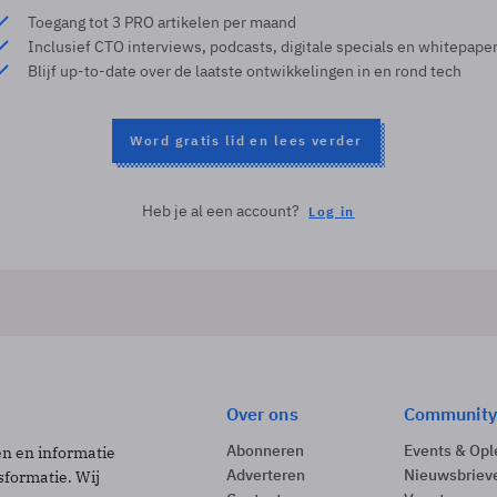
Toegang tot 3 PRO artikelen per maand
Inclusief CTO interviews, podcasts, digitale specials en whitepape
Blijf up-to-date over de laatste ontwikkelingen in en rond tech
Word gratis lid en lees verder
Heb je al een account?
Log in
Over ons
Community
Abonneren
Events & Opl
ën en informatie
Adverteren
Nieuwsbriev
sformatie. Wij