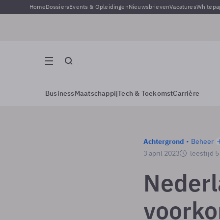
Home
Dossiers
Events & Opleidingen
Nieuwsbrieven
Vacatures
Whitepa
Business
Maatschappij
Tech & Toekomst
Carrière
Achtergrond
Beheer
3 april 2023
leestijd 
Nederla
voorko