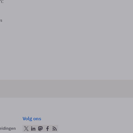
n:
rs
Volg ons
eidingen