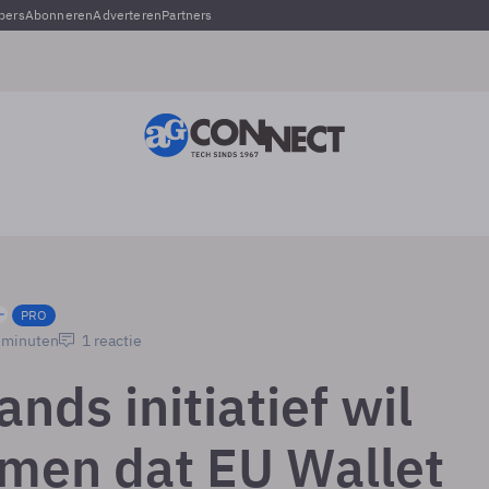
pers
Abonneren
Adverteren
Partners
PRO
5 minuten
1 reactie
nds initiatief wil
men dat EU Wallet