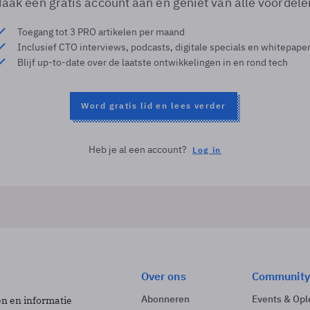
aak een gratis account aan en geniet van alle voordele
Toegang tot 3 PRO artikelen per maand
Inclusief CTO interviews, podcasts, digitale specials en whitepape
Blijf up-to-date over de laatste ontwikkelingen in en rond tech
Word gratis lid en lees verder
Heb je al een account?
Log in
Over ons
Community
Abonneren
Events & Opl
ën en informatie