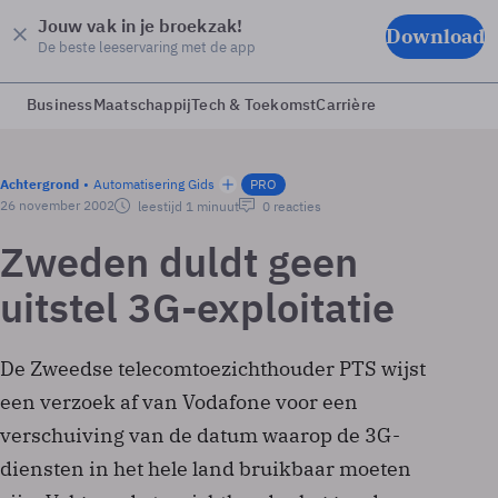
Jouw vak in je broekzak!
Download
De beste leeservaring met de app
Business
Maatschappij
Tech & Toekomst
Carrière
Achtergrond
Automatisering Gids
PRO
26 november 2002
leestijd 1 minuut
0 reacties
Zweden duldt geen
uitstel 3G-exploitatie
De Zweedse telecomtoezichthouder PTS wijst
een verzoek af van Vodafone voor een
verschuiving van de datum waarop de 3G-
diensten in het hele land bruikbaar moeten