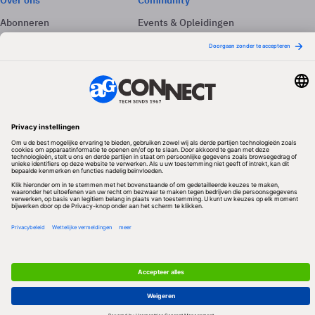
Over ons
Community
Abonneren
Events & Opleidingen
Adverteren
Nieuwsbrieven
Contact
Vacatures
Colofon
Whitepapers
Onze app
Privacyinstellingen
Volg ons
Redactionele partner
Algemene Voorwaarden & Copyrights
Privacy & Cookies