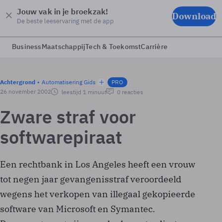
Jouw vak in je broekzak!
Download
De beste leeservaring met de app
Business
Maatschappij
Tech & Toekomst
Carrière
Achtergrond
Automatisering Gids
PRO
26 november 2002
leestijd 1 minuut
0 reacties
Zware straf voor
softwarepiraat
Een rechtbank in Los Angeles heeft een vrouw
tot negen jaar gevangenisstraf veroordeeld
wegens het verkopen van illegaal gekopieerde
software van Microsoft en Symantec.