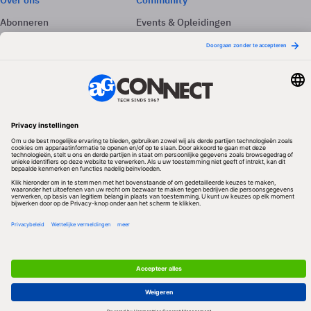
Over ons
Community
Abonneren
Events & Opleidingen
Adverteren
Nieuwsbrieven
Contact
Vacatures
Colofon
Whitepapers
Onze app
Privacyinstellingen
Volg ons
Redactionele partner
Algemene Voorwaarden & Copyrights
Privacy & Cookies