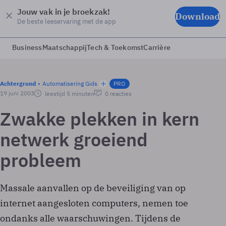
Jouw vak in je broekzak!
Download
De beste leeservaring met de app
Business
Maatschappij
Tech & Toekomst
Carrière
Achtergrond
Automatisering Gids
PRO
19 juni 2003
leestijd 5 minuten
0 reacties
Zwakke plekken in kern
netwerk groeiend
probleem
Massale aanvallen op de beveiliging van op
internet aangesloten computers, nemen toe
ondanks alle waarschuwingen. Tijdens de