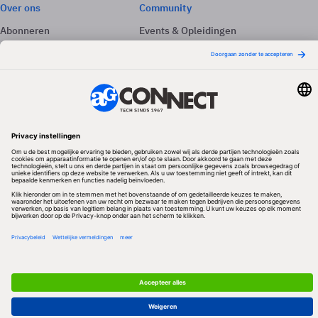
Over ons
Community
Abonneren
Events & Opleidingen
Adverteren
Nieuwsbrieven
Contact
Vacatures
Colofon
Whitepapers
Onze app
Privacyinstellingen
Volg ons
Redactionele partner
Algemene Voorwaarden & Copyrights
Privacy & Cookies