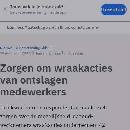
Jouw vak in je broekzak!
Download
De beste leeservaring met de app
Business
Maatschappij
Tech & Toekomst
Carrière
Nieuws
Automatisering Gids
20 november 2009
leestijd 1 minuut
0 reacties
Zorgen om wraakacties
van ontslagen
medewerkers
Driekwart van de respondenten maakt zich
zorgen over de mogelijkheid, dat oud-
werknemers wraakacties ondernemen. 42