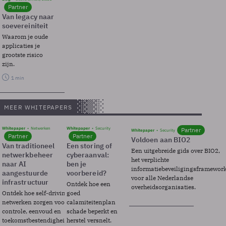
Partner
Van legacy naar
soevereiniteit
Waarom je oude
applicaties je
grootste risico
zijn.
1 min
MEER WHITEPAPERS
Whitepaper
Netwerken
Whitepaper
Security
Partner
Whitepaper
Security
Partner
Partner
Voldoen aan BIO2
Van traditioneel
Een storing of
Een uitgebreide gids over BIO2,
netwerkbeheer
cyberaanval:
het verplichte
naar AI
ben je
informatiebeveiligingsframewor
aangestuurde
voorbereid?
voor alle Nederlandse
infrastructuur
Ontdek hoe een
overheidsorganisaties.
Ontdek hoe self-driving
goed
netwerken zorgen voor
calamiteitenplan
controle, eenvoud en
schade beperkt en
toekomstbestendigheid.
herstel versnelt.