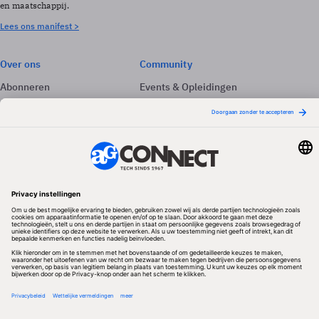
en maatschappij.
Lees ons manifest >
Over ons
Community
Abonneren
Events & Opleidingen
Adverteren
Nieuwsbrieven
Contact
Vacatures
Colofon
Whitepapers
Onze app
Privacyinstellingen
Volg ons
Redactionele partner