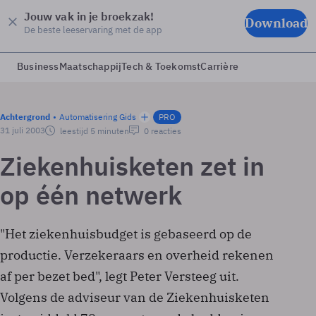
Jouw vak in je broekzak!
Download
De beste leeservaring met de app
Business
Maatschappij
Tech & Toekomst
Carrière
Achtergrond
Automatisering Gids
PRO
31 juli 2003
leestijd 5 minuten
0 reacties
Ziekenhuisketen zet in
op één netwerk
"Het ziekenhuisbudget is gebaseerd op de
productie. Verzekeraars en overheid rekenen
af per bezet bed", legt Peter Versteeg uit.
Volgens de adviseur van de Ziekenhuisketen