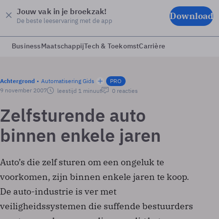
Jouw vak in je broekzak!
Download
De beste leeservaring met de app
Business
Maatschappij
Tech & Toekomst
Carrière
Achtergrond
Automatisering Gids
PRO
9 november 2007
leestijd 1 minuut
0 reacties
Zelfsturende auto
binnen enkele jaren
Auto’s die zelf sturen om een ongeluk te
voorkomen, zijn binnen enkele jaren te koop.
De auto-industrie is ver met
veiligheidssystemen die suffende bestuurders