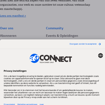
laten zien hoe tech elk aspect van ons leven verandert, van onze
organisaties, ons werk en onze carrière tot onze cultuur, wetenschap
en maatschappij.
Lees ons manifest >
Over ons
Community
Abonneren
Events & Opleidingen
Adverteren
Nieuwsbrieven
Contact
Vacatures
Colofon
Whitepapers
Onze app
Privacyinstellingen
Volg ons
Redactionele partner