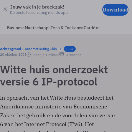
Jouw vak in je broekzak!
Download
De beste leeservaring met de app
Business
Maatschappij
Tech & Toekomst
Carrière
Achtergrond
Automatisering Gids
PRO
20 oktober 2003
leestijd 1 minuut
0 reacties
Witte huis onderzoekt
versie 6 IP-protocol
In opdracht van het Witte Huis bestudeert het
Amerikaanse ministerie van Economische
Zaken het gebruik en de voordelen van versie
6 van het Internet Protocol (IPv6). Het