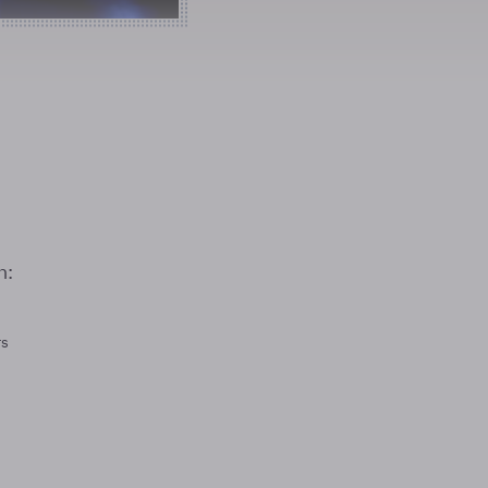
n:
rs