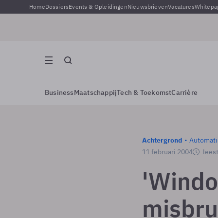
Home
Dossiers
Events & Opleidingen
Nieuwsbrieven
Vacatures
Whitepa
Business
Maatschappij
Tech & Toekomst
Carrière
Achtergrond
Automati
11 februari 2004
leest
'Windo
misbru