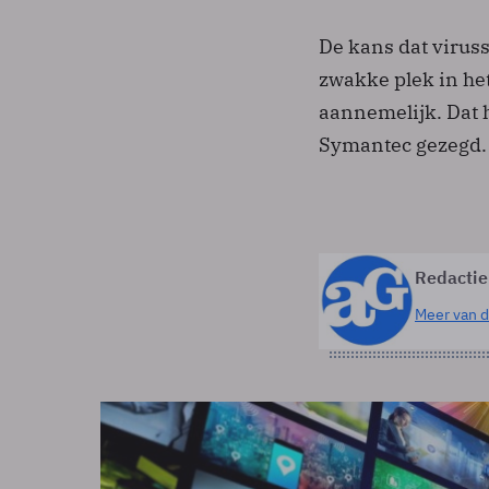
De kans dat virus
zwakke plek in he
aannemelijk. Dat 
Symantec gezegd.
Redactie
Meer van d