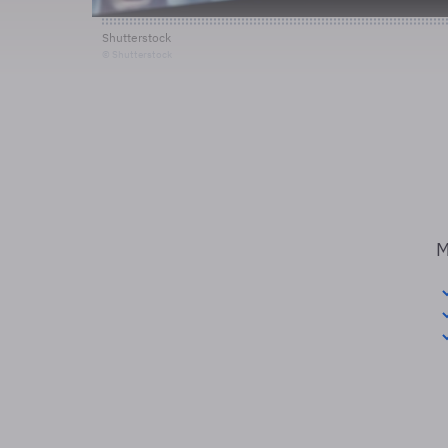
Shutterstock
© Shutterstock
M