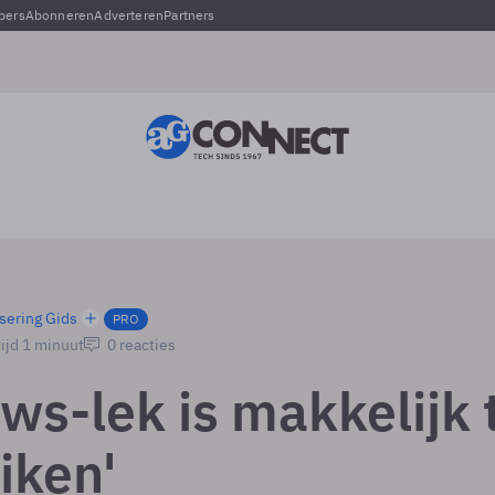
pers
Abonneren
Adverteren
Partners
sering Gids
PRO
ijd 1 minuut
0 reacties
ws-lek is makkelijk 
iken'