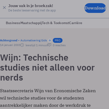
Jouw vak in je broekzak!
Download
De beste leeservaring met de app
Business
Maatschappij
Tech & Toekomst
Carrière
Achtergrond
Automatisering Gids
PRO
14 januari 2003
leestijd 1 minuut
0 reacties
Wijn: Technische
studies niet alleen voor
nerds
Staatssecretaris Wijn van Economische Zaken
wil technische studies voor de studenten
aantrekkelijker maken door de werkdruk te