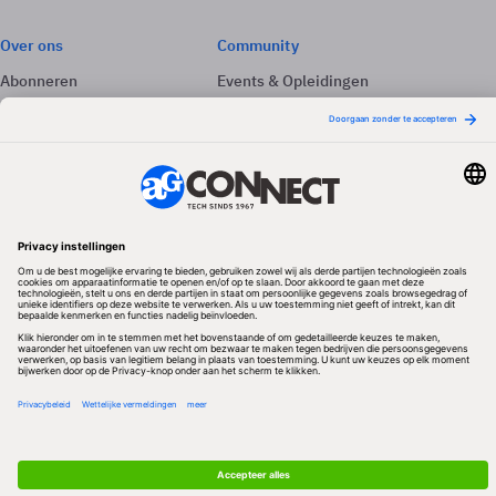
Over ons
Community
Abonneren
Events & Opleidingen
Adverteren
Nieuwsbrieven
Contact
Vacatures
Colofon
Whitepapers
Onze app
Privacyinstellingen
Volg ons
Redactionele partner
Algemene Voorwaarden & Copyrights
Privacy & Cookies