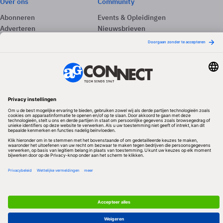
Over ons
Community
Abonneren
Events & Opleidingen
Adverteren
Nieuwsbrieven
Contact
Vacatures
Colofon
Whitepapers
Onze app
Privacyinstellingen
Volg ons
Redactionele partner
Algemene Voorwaarden & Copyrights
Privacy & Cookies