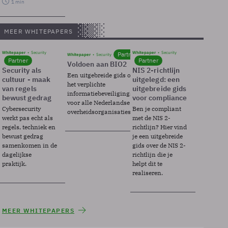
1 min
MEER WHITEPAPERS
Whitepaper
Security
Whitepaper
Security
Partner
Whitepaper
Security
Partner
Partner
Voldoen aan BIO2
Security als
NIS 2-richtlijn
Een uitgebreide gids over BIO2,
cultuur - maak
uitgelegd: een
het verplichte
van regels
uitgebreide gids
informatiebeveiligingsframework
bewust gedrag
voor compliance
voor alle Nederlandse
Cybersecurity
Ben je compliant
overheidsorganisaties.
werkt pas echt als
met de NIS 2-
regels, techniek en
richtlijn? Hier vind
bewust gedrag
je een uitgebreide
samenkomen in de
gids over de NIS 2-
dagelijkse
richtlijn die je
praktijk.
helpt dit te
realiseren.
MEER WHITEPAPERS