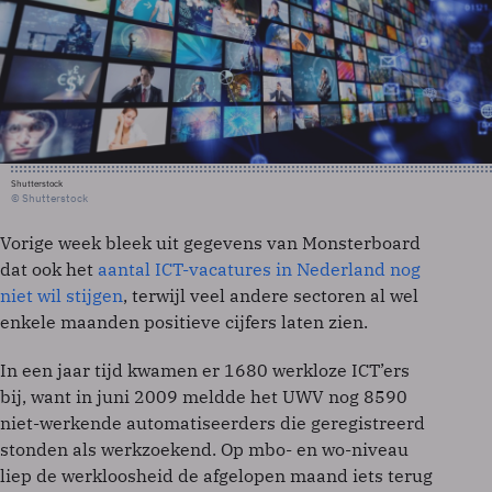
Shutterstock
© Shutterstock
Vorige week bleek uit gegevens van Monsterboard
dat ook het
aantal ICT-vacatures in Nederland nog
niet wil stijgen
, terwijl veel andere sectoren al wel
enkele maanden positieve cijfers laten zien.
In een jaar tijd kwamen er 1680 werkloze ICT’ers
bij, want in juni 2009 meldde het UWV nog 8590
niet-werkende automatiseerders die geregistreerd
stonden als werkzoekend. Op mbo- en wo-niveau
liep de werkloosheid de afgelopen maand iets terug