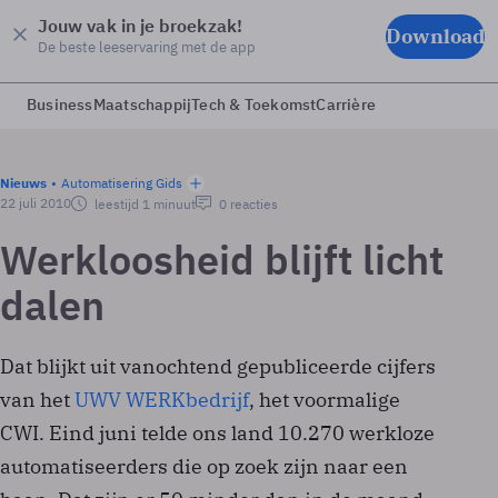
Jouw vak in je broekzak!
Download
De beste leeservaring met de app
Business
Maatschappij
Tech & Toekomst
Carrière
Nieuws
Automatisering Gids
22 juli 2010
leestijd 1 minuut
0 reacties
Werkloosheid blijft licht
dalen
Dat blijkt uit vanochtend gepubliceerde cijfers
van het
UWV WERKbedrijf
, het voormalige
CWI. Eind juni telde ons land 10.270 werkloze
automatiseerders die op zoek zijn naar een