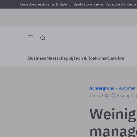
Home
Dossiers
Events & Opleidingen
Nieuwsbrieven
Vacatures
Whitepa
Business
Maatschappij
Tech & Toekomst
Carrière
Achtergrond
Automati
7 mei 2008
leestijd 1
Weinig
manage