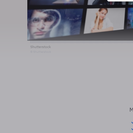
Shutterstock
© Shutterstock
M