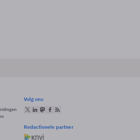
Volg ons
eidingen
en
Redactionele partner