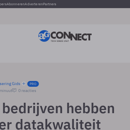
pers
Abonneren
Adverteren
Partners
sering Gids
PRO
 minuut
0 reacties
 bedrijven hebben
r datakwaliteit