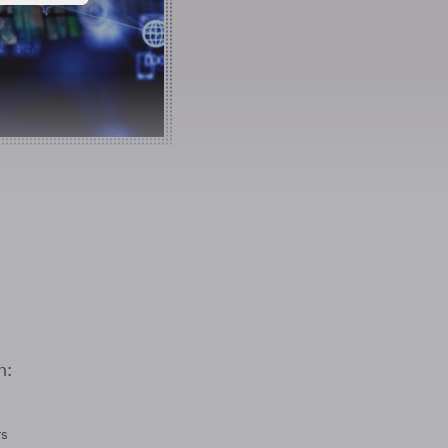
n:
rs