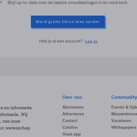
Blijf up-to-date over de laatste ontwikkelingen in en rond tech
Word gratis lid en lees verder
Heb je al een account?
Log in
Over ons
Community
Abonneren
Events & Opl
ën en informatie
Adverteren
Nieuwsbriev
sformatie. Wij
Contact
Vacatures
t, van onze
Colofon
Whitepapers
uur, wetenschap
Onze app