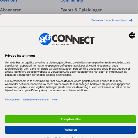
Over ons
Community
Abonneren
Events & Opleidingen
Adverteren
Nieuwsbrieven
Contact
Vacatures
Colofon
Whitepapers
Onze app
Privacyinstellingen
Volg ons
Redactionele partner
Algemene Voorwaarden & Copyrights
Privacy & Cookies