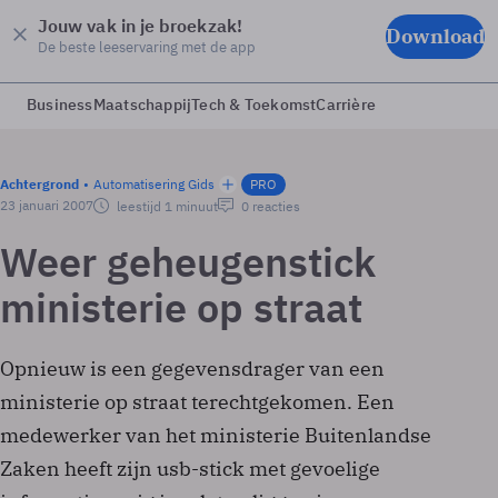
Jouw vak in je broekzak!
Download
De beste leeservaring met de app
Business
Maatschappij
Tech & Toekomst
Carrière
Achtergrond
Automatisering Gids
PRO
23 januari 2007
leestijd 1 minuut
0 reacties
Weer geheugenstick
ministerie op straat
Opnieuw is een gegevensdrager van een
ministerie op straat terechtgekomen. Een
medewerker van het ministerie Buitenlandse
Zaken heeft zijn usb-stick met gevoelige