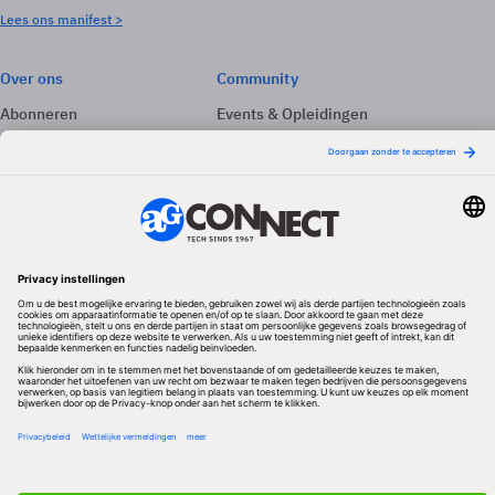
Lees ons manifest >
Over ons
Community
Abonneren
Events & Opleidingen
Adverteren
Nieuwsbrieven
Contact
Vacatures
Colofon
Whitepapers
Onze app
Privacyinstellingen
Volg ons
Redactionele partner
Algemene Voorwaarden & Copyrights