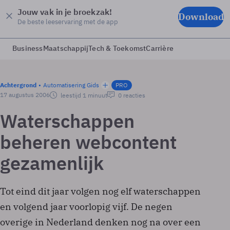
Jouw vak in je broekzak!
Download
De beste leeservaring met de app
Business
Maatschappij
Tech & Toekomst
Carrière
Achtergrond
Automatisering Gids
PRO
17 augustus 2006
leestijd 1 minuut
0 reacties
Waterschappen
beheren webcontent
gezamenlijk
Tot eind dit jaar volgen nog elf waterschappen
en volgend jaar voorlopig vijf. De negen
overige in Nederland denken nog na over een