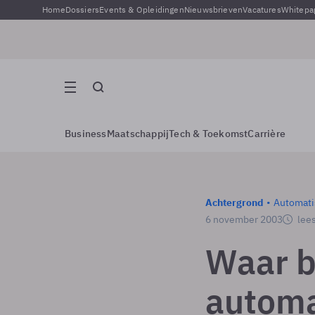
Home
Dossiers
Events & Opleidingen
Nieuwsbrieven
Vacatures
Whitepa
Business
Maatschappij
Tech & Toekomst
Carrière
Achtergrond
Automati
6 november 2003
lees
Waar b
automa