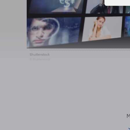
Shutterstock
© Shutterstock
M