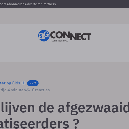
pers
Abonneren
Adverteren
Partners
sering Gids
PRO
tijd 4 minuten
0 reacties
lijven de afgezwaai
tiseerders ?