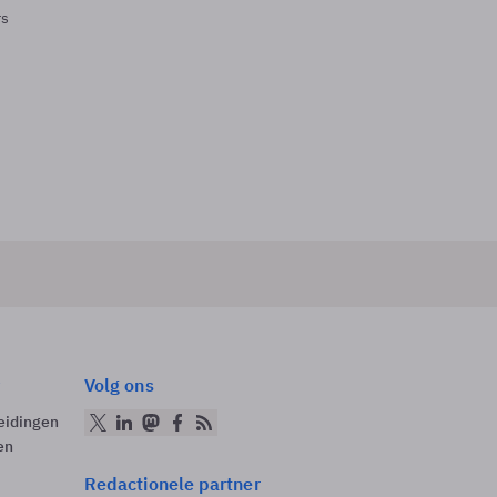
rs
Volg ons
eidingen
en
Redactionele partner