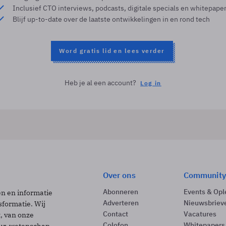
Inclusief CTO interviews, podcasts, digitale specials en whitepape
Blijf up-to-date over de laatste ontwikkelingen in en rond tech
Word gratis lid en lees verder
Heb je al een account?
Log in
Over ons
Community
Abonneren
Events & Opl
ën en informatie
Adverteren
Nieuwsbriev
sformatie. Wij
Contact
Vacatures
t, van onze
Colofon
Whitepapers