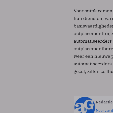
Voor outplacement
hun diensten, var
basisvaardigheden
outplacementtraje
automatiseerders 
outplacementburea
weer een nieuwe p
automatiseerders g
gezet, zitten ze th
Redactie
Meer van d